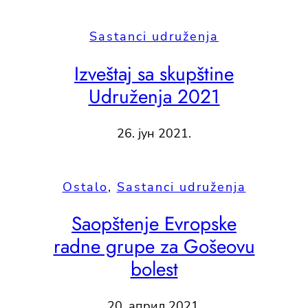
Sastanci udruženja
Izveštaj sa skupštine
Udruženja 2021
26. јун 2021.
Ostalo
, 
Sastanci udruženja
Saopštenje Evropske
radne grupe za Gošeovu
bolest
20. април 2021.