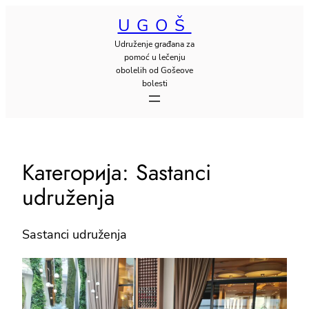
Скочи
UGOŠ
на
Udruženje građana za
садржај
pomoć u lečenju
obolelih od Gošeove
bolesti
Категорија:
Sastanci
udruženja
Sastanci udruženja