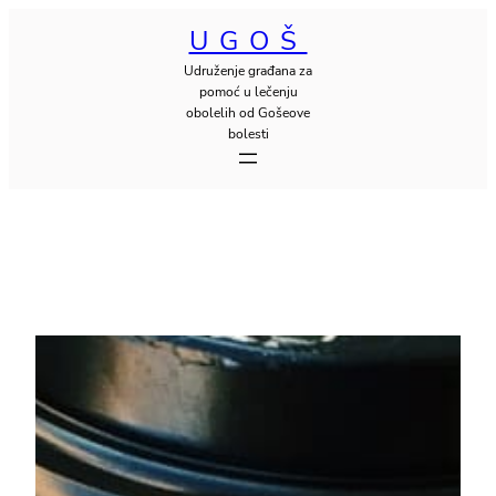
Скочи
UGOŠ
на
Udruženje građana za
садржај
pomoć u lečenju
obolelih od Gošeove
bolesti